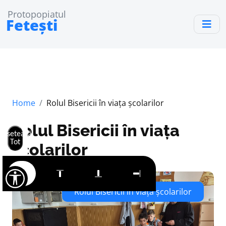
Protopopiatul
Fetești
Home
Rolul Bisericii în viața școlarilor
Rolul Bisericii în viața
Resetează
Tot
școlarilor
Rolul Bisericii în viața școlarilor