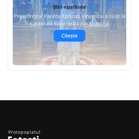
Știri eparhiale
Preasfințitul Părinte Episcop Vincențiu a slujit la
Catedrala Episcopală din Slobozia
Citește
Protopopiatul