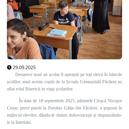
29.09.2025
Deoarece noul an școlar îi așteaptă pe toți elevii în băncile
școlilor, anul acesta copiii de la Școala Gimnazială Făcăeni au
aflat rolul Bisericii in viața școlarilor.
În data de 18 septembrie 2025, părintele Cloșcă Nicușor
Cezar, preot paroh la Parohia Găița din Făcăeni, a poposit în
mijlocul elevilor, dându-le sfaturi duhovnicești și răspunzându-
le la întrebări.