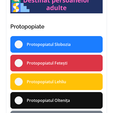
Protopopiate
Protopopiatul Slobozia
Protopopiatul Fetești
Protopopiatul Lehliu
Protopopiatul Oltenița