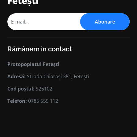
Fetești
Abonare
Rămânem în contact
Protopopiatul Fetești
Adresă:
Strada Călărași 381, Fetești
Cod poștal:
925102
Telefon:
0785 555 112