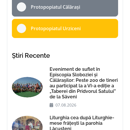
Protopopiatul Călărași
Protopopiatul Urziceni
Știri Recente
Eveniment de suflet în
Episcopia Sloboziei și
Călărașilor: Peste 200 de tineri
au participat la a VI-a ediție a
„Taberei din Pridvorul Satului”
de la Săveni
07.08.2026
Liturghia cea după Liturghie-
mese frățești la parohia
Lăcusteni