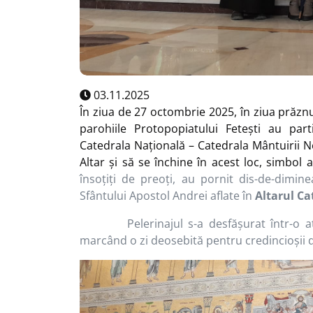
03.11.2025
În ziua de 27 octombrie 2025, în ziua prăznui
parohiile Protopopiatului Fetești au par
Catedrala Națională – Catedrala Mântuirii Ne
Altar și să se închine în acest loc, simbol 
însoțiți de preoți, au pornit dis-de-dimi
Sfântului Apostol Andrei
aflate în
Altarul Ca
Pelerinajul s-a desfășurat într-o
marcând o zi deosebită pentru credincioșii d