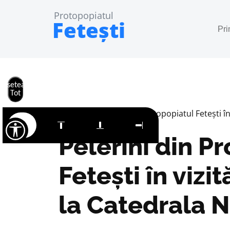
Protopopiatul
Fetești
Pr
Resetează
Tot
Home
Pelerini din Protopopiatul Fetești î
Pelerini din P
Fetești în viz
la Catedrala N