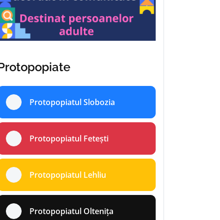
Protopopiate
Protopopiatul Slobozia
Protopopiatul Fetești
Protopopiatul Lehliu
Protopopiatul Oltenița