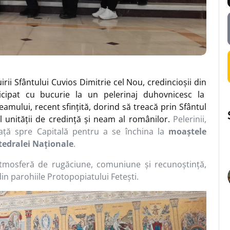
rii Sfântului Cuvios Dimitrie cel Nou, credincioșii din
ticipat cu bucurie la un pelerinaj duhovnicesc la
amului, recent sfințită, dorind să treacă prin Sfântul
al unității de credință și neam al românilor.
Pelerinii,
neață spre Capitală pentru a se închina la
moaștele
tedralei Naționale
.
 atmosferă de rugăciune, comuniune și recunoștință,
in parohiile Protopopiatului Fetești.