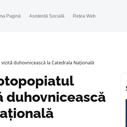
ima Pagină
Asistență Socială
Rețea Web
n vizită duhovnicească la Catedrala Națională
rotopopiatul
ită duhovnicească
ațională