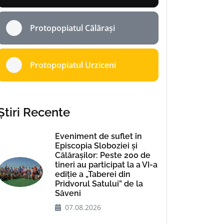
Protopopiatul Călărași
Protopopiatul Urziceni
Știri Recente
Eveniment de suflet în
Episcopia Sloboziei și
Călărașilor: Peste 200 de
tineri au participat la a VI-a
ediție a „Taberei din
Pridvorul Satului” de la
Săveni
07.08.2026