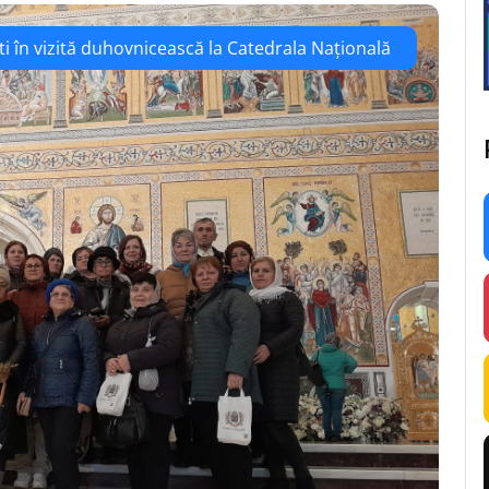
ti în vizită duhovnicească la Catedrala Națională