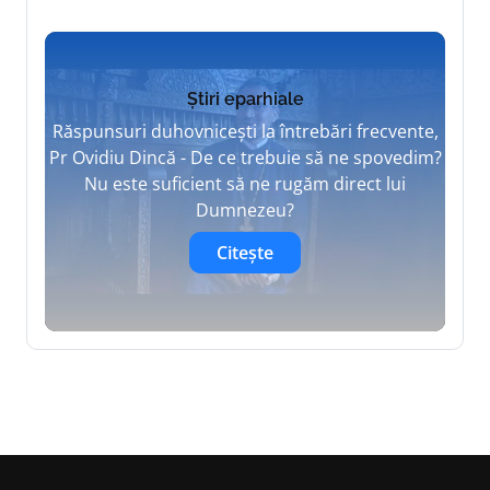
Știri eparhiale
Răspunsuri duhovnicești la întrebări frecvente,
Pr Ovidiu Dincă - De ce trebuie să ne spovedim?
Nu este suficient să ne rugăm direct lui
Dumnezeu?
Citește