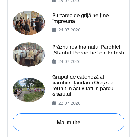
29.07.2026
Purtarea de grijă ne ține
împreună
24.07.2026
Prăznuirea hramului Parohiei
„Sfântul Proroc Ilie” din Fetești
24.07.2026
Grupul de cateheză al
parohiei Țăndărei Oraș s-a
reunit în activități în parcul
orașului
22.07.2026
Mai multe