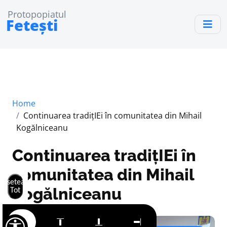
Protopopiatul
Fetești
Home
Continuarea tradițIEi în comunitatea din Mihail
Kogălniceanu
Continuarea tradițIEi în
comunitatea din Mihail
Resetează
Kogălniceanu
Tot