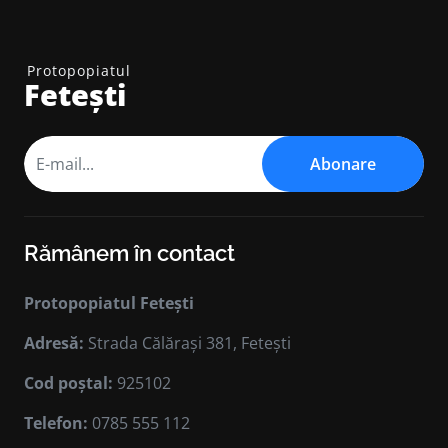
Protopopiatul
Fetești
Abonare
Rămânem în contact
Protopopiatul Fetești
Adresă:
Strada Călărași 381, Fetești
Cod poștal:
925102
Telefon:
0785 555 112