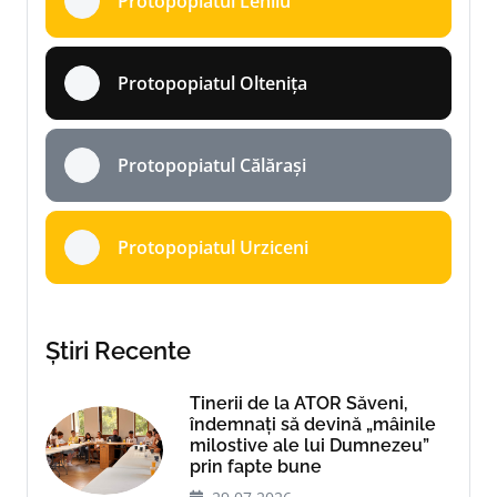
Protopopiatul Lehliu
Protopopiatul Oltenița
Protopopiatul Călărași
Protopopiatul Urziceni
Știri Recente
Tinerii de la ATOR Săveni,
îndemnați să devină „mâinile
milostive ale lui Dumnezeu”
prin fapte bune