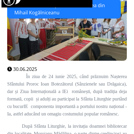
Continuarea tradițIEi în comunitatea din
Mihail Kogălniceanu
30.06.2025
În ziua de 24 iunie 2025, când prăznuim Nașterea
Sfântului Proroc Ioan Botezătorul (Sânzienele sau Drăgaica),
dar și Ziua Internațională a IEi românești, după tradiția deja
formată, copii și adulți au participat la Sfânta Liturghie purtând
cu bucurIE componenta importantă a portului nostru național -
Ia, astfel aducând un omagiu costumului popular românesc.
După Sfânta Liturghie, la invitația doamnei bibliotecar
din localitate, Moroianu Mădălina, o parte dintre credincioși au