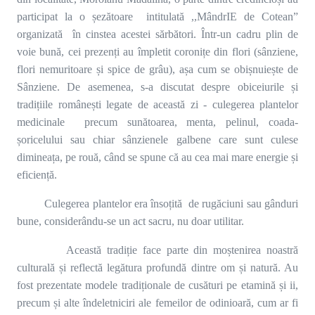
participat la o șezătoare intitulată ,,MândrIE de Cotean”
organizată în cinstea acestei sărbători. Într-un cadru plin de
voie bună, cei prezenți au împletit coronițe din flori (sânziene,
flori nemuritoare și spice de grâu), așa cum se obișnuiește de
Sânziene. De asemenea, s-a discutat despre obiceiurile și
tradițiile românești legate de această zi - culegerea plantelor
medicinale precum sunătoarea, menta, pelinul, coada-
șoricelului sau chiar sânzienele galbene care sunt culese
dimineața, pe rouă, când se spune că au cea mai mare energie și
eficiență.
Culegerea plantelor era însoțită de rugăciuni sau gânduri
bune, considerându-se un act sacru, nu doar utilitar.
Această tradiție face parte din moștenirea noastră
culturală și reflectă legătura profundă dintre om și natură. Au
fost prezentate modele tradiționale de cusături pe etamină și ii,
precum și alte îndeletniciri ale femeilor de odinioară, cum ar fi